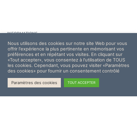
INFORMATIONS
Contactez-nous
Nous utilisons des cookies sur notre site Web pour vous
Politique de confidentialité
offrir l'expérience la plus pertinente en mémorisant vos
préférences et en répétant vos visites. En cliquant sur
Conditions générales de vente et d’utilisation
«Tout accepter», vous consentez à l'utilisation de TOUS
Mentions légales
les cookies. Cependant, vous pouvez visiter «Paramètres
des cookies» pour fournir un consentement contrôlé
Paramètres des cookies
TOUT ACCEPTER
Télephone :
07 60 92 81 45
Email :
contact@laristide-auray.fr
Adresse :
32 Rue Aristide Briand, 56400 AURAY