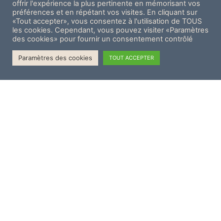
offrir l'expérience la plus pertinente en mémorisant vos
préférences et en répétant vos visites. En cliquant sur
«Tout accepter», vous consentez à l'utilisation de TOUS
les cookies. Cependant, vous pouvez visiter «Paramètres
des cookies» pour fournir un consentement contrôlé
Paramètres des cookies
TOUT ACCEPTER