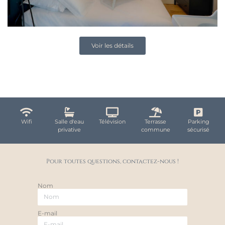
Voir les détails
Wifi
Salle d'eau
Télévision
Terrasse
Parking
privative
commune
sécurisé
Pour toutes questions, contactez-nous !​
Nom
E-mail