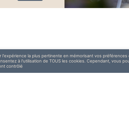
ir l'expérience la plus pertinente en mémorisant vos préférences 
consentez à l'utilisation de TOUS les cookies. Cependant, vous p
ent contrôlé
INFORMATIONS
7 60 92 81 45
Contactez-nous
@laristide-auray.fr
Politique de conf
ue Aristide Briand, 56400 AURAY
Conditions généra
Mentions légales