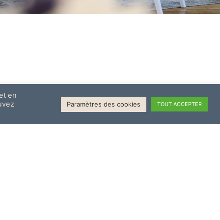
et en
ouvez
Paramètres des cookies
TOUT ACCEPTER
identialité
les de vente et d’utilisation