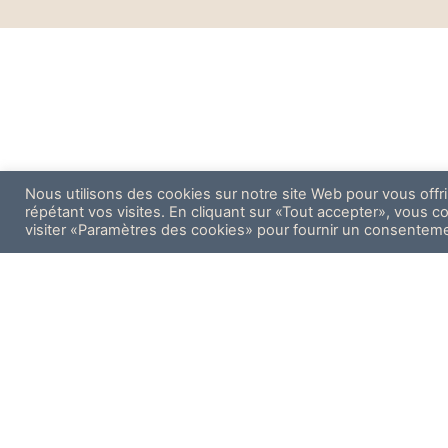
Nous utilisons des cookies sur notre site Web pour vous offr
répétant vos visites. En cliquant sur «Tout accepter», vous 
visiter «Paramètres des cookies» pour fournir un consentem
Télephone :
0
Email :
contact
Adresse :
32 R
Copyright © 2021 Résidence l'Aristide Auray